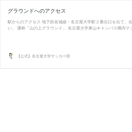
グラウンドへのアクセス
駅からのアクセス 地下鉄名城線・名古屋大学駅２番出口を出て、
い。 通称「山の上グラウンド」 名古屋大学東山キャンパス構内マップは以下で
グ
…
続きを読む
ラ
ウ
ン
【公式】名古屋大学サッカー部
ド
へ
の
ア
ク
セ
ス