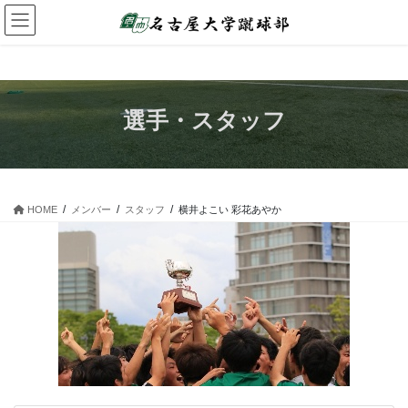
コ
ナ
ン
ビ
テ
ゲ
ン
ー
ツ
シ
へ
ョ
選手・スタッフ
ス
ン
キ
に
ッ
移
プ
動
HOME
メンバー
スタッフ
横井よこい 彩花あやか