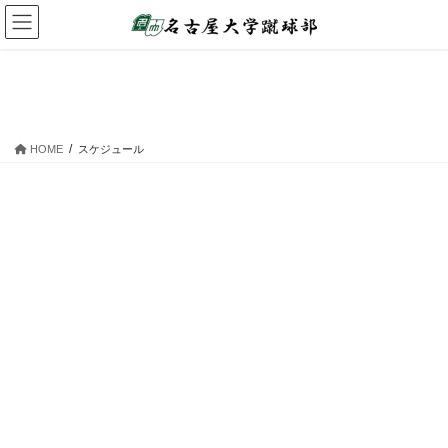
コ
ナ
ン
ビ
テ
ゲ
ン
ー
スケジュール
ツ
シ
へ
ョ
ス
ン
HOME
スケジュール
キ
に
ッ
移
プ
動