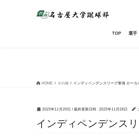
コ
ナ
ン
ビ
テ
ゲ
ン
ー
ツ
シ
TOP
選手
へ
ョ
ス
ン
キ
に
ッ
移
プ
動
HOME
その他
インディペンデンスリーグ東海 ローカ
2025年11月20日
/ 最終更新日時 :
2025年11月28日
インディペンデンスリ