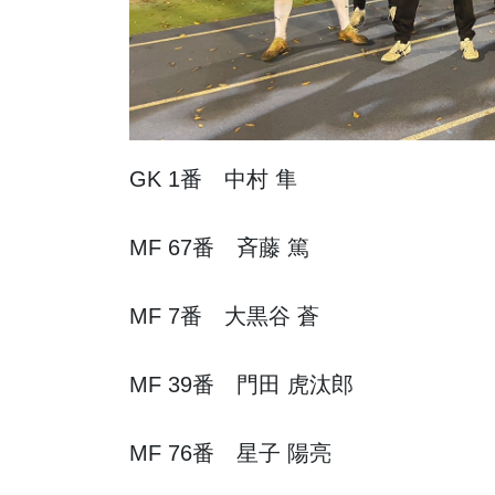
GK 1番 中村 隼
MF 67番 斉藤 篤
MF 7番 大黒谷 蒼
MF 39番 門田 虎汰郎
MF 76番 星子 陽亮