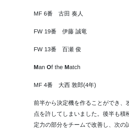
MF 6番 古田 奏人
FW 19番 伊藤 誠竜
FW 13番 百瀬 俊
M
an
O
f the
M
atch
MF 4番 大西 敦郎(4年)
前半から決定機を作ることができ、
点を許してしまいました。後半も積
定力の部分をチームで改善し、次の