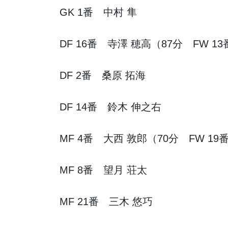
GK 1番 中村 隼
DF 16番 寺澤 穂高（87分 FW 1
DF 2番 桑原 拓海
DF 14番 鈴木 伸之右
MF 4番 大西 敦郎（70分 FW 1
MF 8番 望月 荘太
MF 21番 三木 悠巧