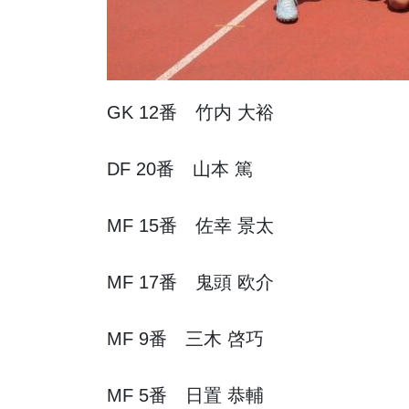
GK 12番 竹内 大裕
DF 20番 山本 篤
MF 15番 佐幸 景太
MF 17番 鬼頭 欧介
MF 9番 三木 啓巧
MF 5番 日置 恭輔