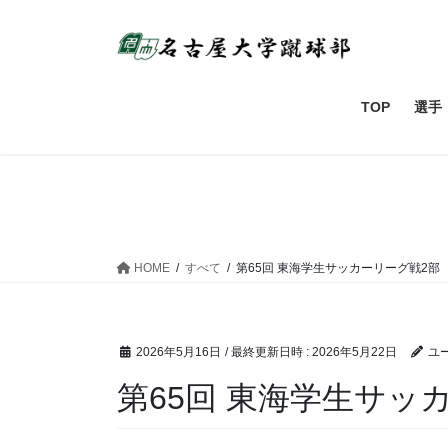
コ
ナ
ン
ビ
テ
ゲ
ン
ー
ツ
シ
TOP
選手
へ
ョ
ス
ン
キ
に
ッ
移
プ
動
HOME
すべて
第65回 東海学生サッカーリーグ戦2部
2026年5月16日
/ 最終更新日時 :
2026年5月22日
ユ
第65回 東海学生サッ