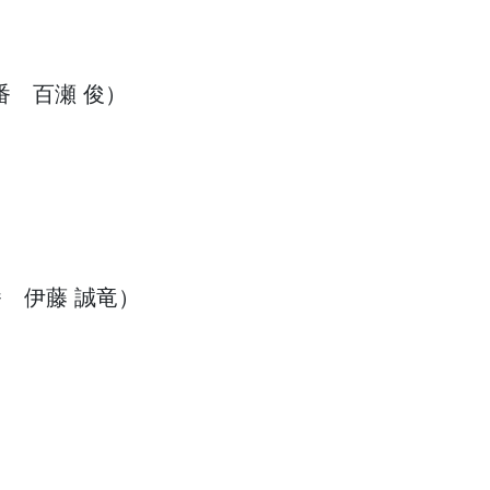
3番 百瀬 俊）
9番 伊藤 誠竜）