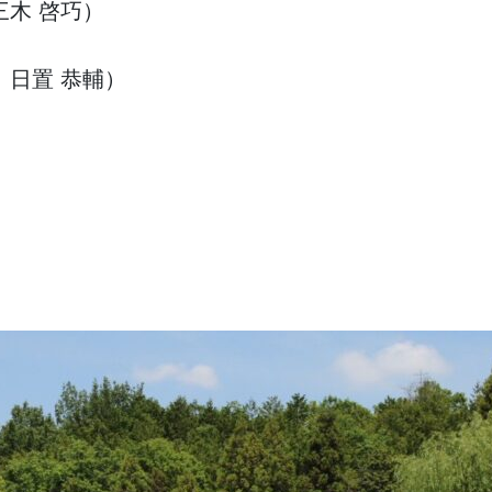
 三木 啓巧）
番 日置 恭輔）