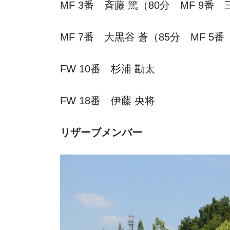
MF 3番 斉藤 篤（80分 MF 9番
MF 7番 大黒谷 蒼（85分 MF 5
FW 10番 杉浦 勘太
FW 18番 伊藤 央将
リザーブメンバー