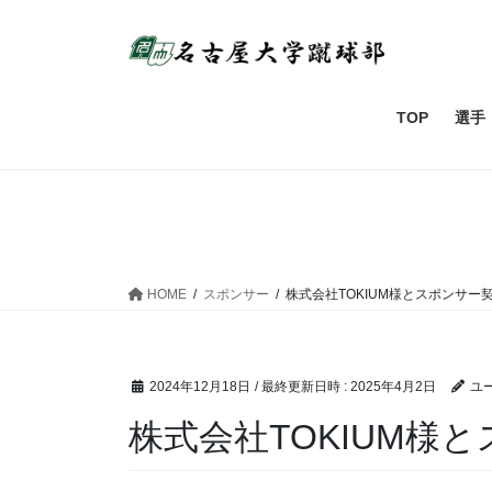
コ
ナ
ン
ビ
テ
ゲ
ン
ー
ツ
シ
TOP
選手
へ
ョ
ス
ン
キ
に
ッ
移
プ
動
HOME
スポンサー
株式会社TOKIUM様とスポンサー
2024年12月18日
/ 最終更新日時 :
2025年4月2日
ユ
株式会社TOKIUM様